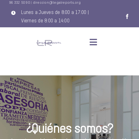
96 332 50 90
|
direccion@legalreports.org
Saltar
al
Lunes a Jueves de 8:00 a 17:00 |
contenido
Viernes de 8:00 a 14:00
Toggle
Navigation
INICIO
QUIENES SOMOS
SERVICIOS
NOVEDADES LEGIS
¿Quiénes somos?