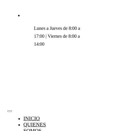
Saltar
96 332 50 90
|
direccion@legalreports.org
al
contenido
Lunes a Jueves de 8:00 a
17:00 | Viernes de 8:00 a
14:00
Toggle
INICIO
Navigation
QUIENES
SOMOS