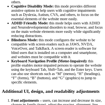
others.
Cognitive Disability Mode:
this mode provides different
assistive options to help users with cognitive impairments
such as Dyslexia, Autism, CVA, and others, to focus on the
essential elements of the website more easily.
ADHD Friendly Mode:
this mode helps users with ADHD
and Neurodevelopmental disorders to read, browse, and focus
on the main website elements more easily while significantly
reducing distractions.
Blindness Mode:
this mode configures the website to be
compatible with screen-readers such as JAWS, NVDA,
VoiceOver, and TalkBack. A screen-reader is software for
blind users that is installed on a computer and smartphone,
and websites must be compatible with it.
Keyboard Navigation Profile (Motor-Impaired):
this
profile enables motor-impaired persons to operate the website
using the keyboard Tab, Shift+Tab, and the Enter keys. Users
can also use shortcuts such as “M” (menus), “H” (headings),
“F” (forms), “B” (buttons), and “G” (graphics) to jump to
specific elements.
Additional UI, design, and readability adjustments
Font adjustments –
users, can increase and decrease its size,
change its family (type), adjust the spacing, alignment, line