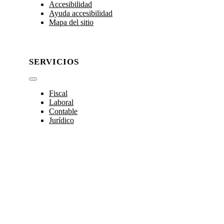
Accesibilidad
Ayuda accesibilidad
Mapa del sitio
SERVICIOS
Toggle
Navigation
Fiscal
Laboral
Contable
Jurídico