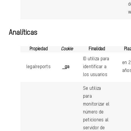
d
w
Analíticas
Propiedad
Cookie
Finalidad
Pla
ID utiliza para
en 2
legalreports
_ga
identificar a
año
los usuarios
Se utiliza
para
monitorizar el
número de
peticiones al
servidor de