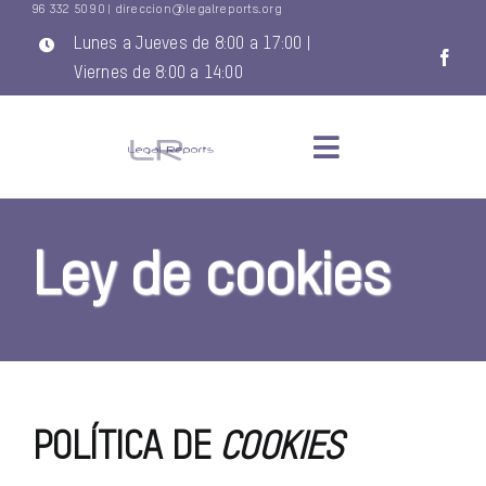
96 332 50 90
|
direccion@legalreports.org
Saltar
al
Lunes a Jueves de 8:00 a 17:00 |
contenido
Viernes de 8:00 a 14:00
Toggle
Navigation
INICIO
Ley de cookies
QUIENES SOMOS
SERVICIOS
NOVEDADES LEGIS
POLÍTICA DE
COOKIES