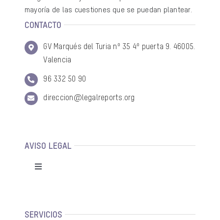
mayoría de las cuestiones que se puedan plantear.
CONTACTO
GV Marqués del Turia nº 35 4º puerta 9. 46005.
Valencia
96 332 50 90
direccion@legalreports.org
AVISO LEGAL
Toggle
Navigation
Política de privacidad
SERVICIOS