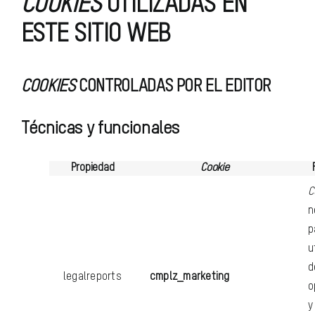
COOKIES
UTILIZADAS EN
ESTE SITIO WEB
COOKIES
CONTROLADAS POR EL EDITOR
Técnicas y funcionales
Propiedad
Cookie
C
n
p
u
d
legalreports
cmplz_marketing
o
y