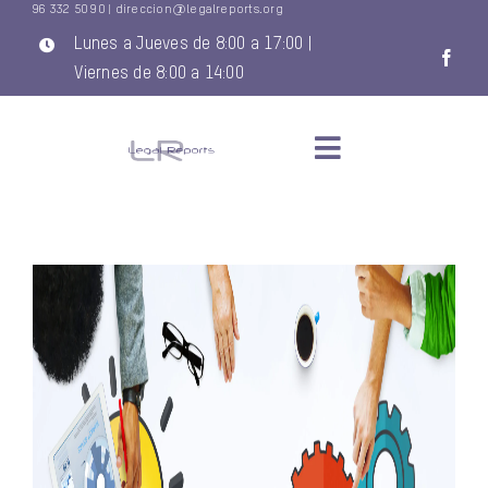
96 332 50 90
|
direccion@legalreports.org
Saltar
al
Lunes a Jueves de 8:00 a 17:00 |
contenido
Viernes de 8:00 a 14:00
Toggle
Navigation
INICIO
QUIENES SOMOS
SERVICIOS
NOVEDADES LEGISLATIVAS