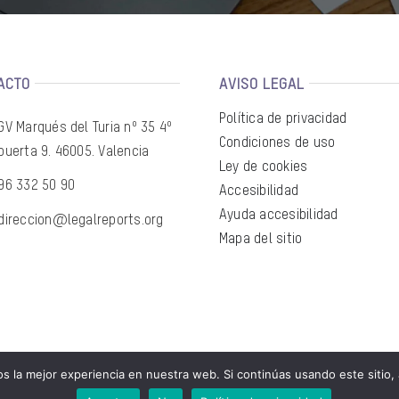
ACTO
AVISO LEGAL
Política de privacidad
GV Marqués del Turia nº 35 4º
Condiciones de uso
puerta 9. 46005. Valencia
Ley de cookies
96 332 50 90
Accesibilidad
Ayuda accesibilidad
direccion@legalreports.org
Mapa del sitio
 la mejor experiencia en nuestra web. Si continúas usando este sitio,
Español