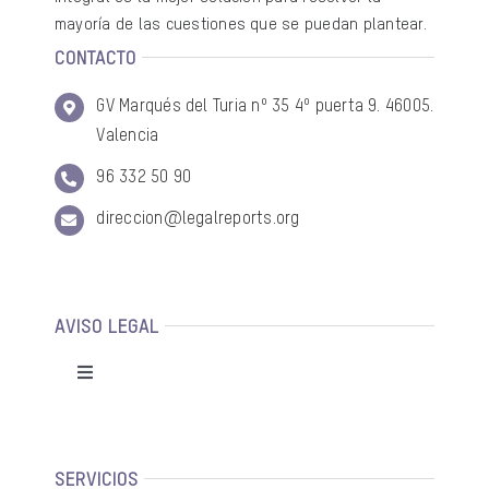
mayoría de las cuestiones que se puedan plantear.
CONTACTO
GV Marqués del Turia nº 35 4º puerta 9. 46005.
Valencia
96 332 50 90
direccion@legalreports.org
AVISO LEGAL
Toggle
Navigation
Política de privacidad
SERVICIOS