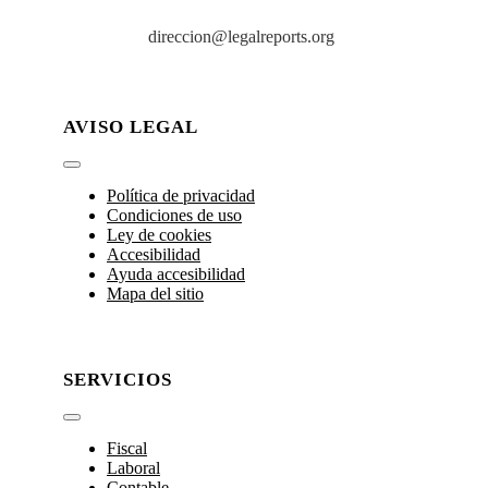
direccion@legalreports.org
AVISO LEGAL
Toggle
Navigation
Política de privacidad
Condiciones de uso
Ley de cookies
Accesibilidad
Ayuda accesibilidad
Mapa del sitio
SERVICIOS
Toggle
Navigation
Fiscal
Laboral
Contable