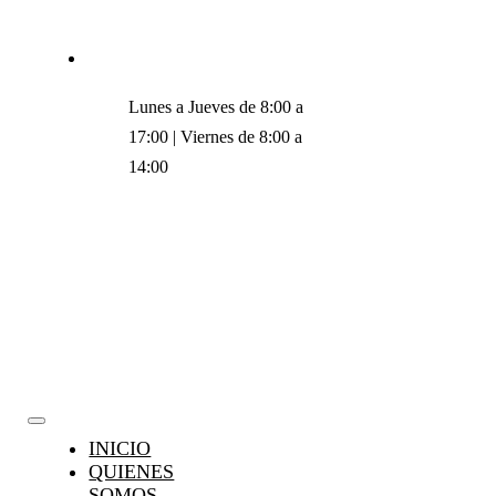
Saltar
96 332 50 90
|
direccion@legalreports.org
al
contenido
Lunes a Jueves de 8:00 a
17:00 | Viernes de 8:00 a
14:00
Toggle
INICIO
Navigation
QUIENES
SOMOS