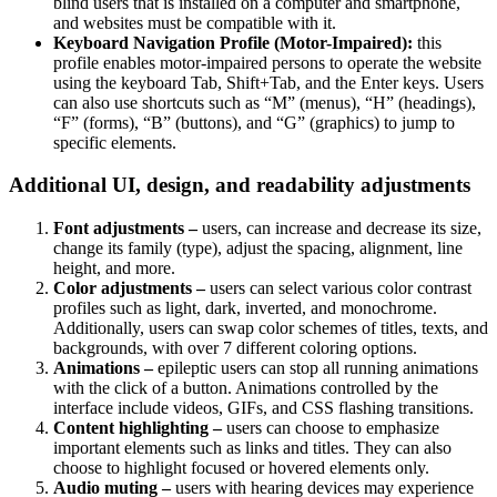
blind users that is installed on a computer and smartphone,
and websites must be compatible with it.
Keyboard Navigation Profile (Motor-Impaired):
this
profile enables motor-impaired persons to operate the website
using the keyboard Tab, Shift+Tab, and the Enter keys. Users
can also use shortcuts such as “M” (menus), “H” (headings),
“F” (forms), “B” (buttons), and “G” (graphics) to jump to
specific elements.
Additional UI, design, and readability adjustments
Font adjustments –
users, can increase and decrease its size,
change its family (type), adjust the spacing, alignment, line
height, and more.
Color adjustments –
users can select various color contrast
profiles such as light, dark, inverted, and monochrome.
Additionally, users can swap color schemes of titles, texts, and
backgrounds, with over 7 different coloring options.
Animations –
epileptic users can stop all running animations
with the click of a button. Animations controlled by the
interface include videos, GIFs, and CSS flashing transitions.
Content highlighting –
users can choose to emphasize
important elements such as links and titles. They can also
choose to highlight focused or hovered elements only.
Audio muting –
users with hearing devices may experience