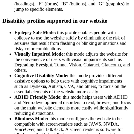
(headings), “F” (forms), “B” (buttons), and “G” (graphics) to
jump to specific elements.
Disability profiles supported in our website
Epilepsy Safe Mode:
this profile enables people with
epilepsy to use the website safely by eliminating the risk of
seizures that result from flashing or blinking animations and
risky color combinations.
Visually Impaired Mode:
this mode adjusts the website for
the convenience of users with visual impairments such as
Degrading Eyesight, Tunnel Vision, Cataract, Glaucoma, and
others.
Cognitive Disability Mode:
this mode provides different
assistive options to help users with cognitive impairments
such as Dyslexia, Autism, CVA, and others, to focus on the
essential elements of the website more easily.
ADHD Friendly Mode:
this mode helps users with ADHD
and Neurodevelopmental disorders to read, browse, and focus
on the main website elements more easily while significantly
reducing distractions.
Blindness Mode:
this mode configures the website to be
compatible with screen-readers such as JAWS, NVDA,
VoiceOver, and TalkBack. A screen-reader is software for