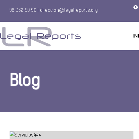
Saltar
96 332 50 90
|
direccion@legalreports.org
al
contenido
IN
Blog